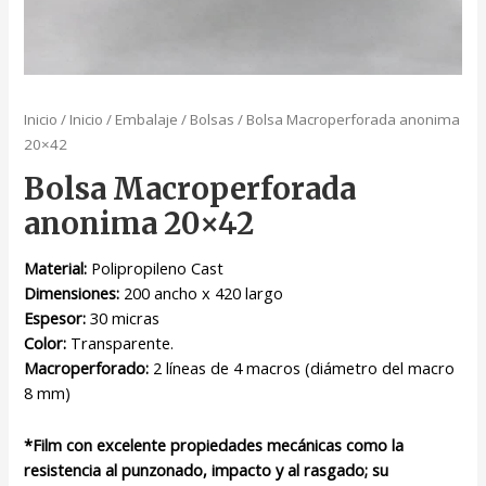
Inicio
/
Inicio
/
Embalaje
/
Bolsas
/ Bolsa Macroperforada anonima
20×42
Bolsa Macroperforada
anonima 20×42
Material:
Polipropileno Cast
Dimensiones:
200 ancho x 420 largo
Espesor:
30 micras
Color:
Transparente.
Macroperforado:
2 líneas de 4 macros (diámetro del macro
8 mm)
*Film con excelente propiedades mecánicas como la
resistencia al punzonado, impacto y al rasgado; su