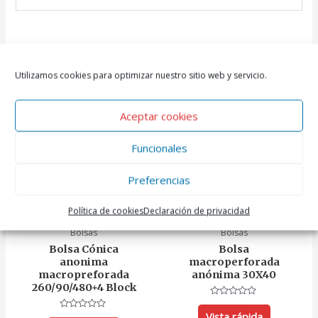
Productos relacionados
Utilizamos cookies para optimizar nuestro sitio web y servicio.
Aceptar cookies
Funcionales
Preferencias
Política de cookies
Declaración de privacidad
Bolsas
Bolsas
Bolsa Cónica
Bolsa
anonima
macroperforada
macropreforada
anónima 30X40
260/90/480+4 Block
Valorado
con
Vista rápida
Valorado