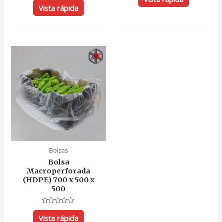
0
con
Vista rápida
de
0
5
de
5
Bolsas
Bolsa
Macroperforada
(HDPE) 700 x 500 x
500
Valorado
con
Vista rápida
0