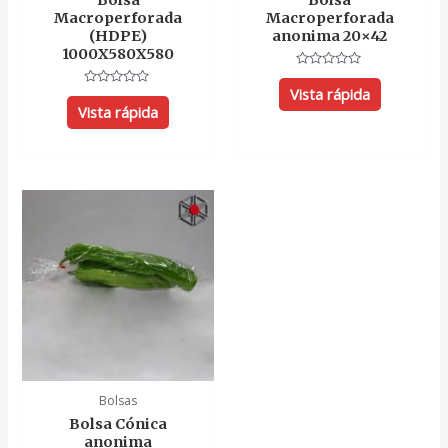
Macroperforada
Macroperforada
(HDPE)
anonima 20×42
1000X580X580
Valorado
con
Vista rápida
Valorado
0
con
Vista rápida
de
0
5
de
5
Bolsas
Bolsa Cónica
anonima