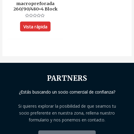
macropreforada
260/90/480+4 Block
Valorado
con
Vista rápida
0
de
5
PARTNERS
¿Estás buscando un socio comercial de confianza?
Si quieres explorar la posibilidad de que seamos tu
socio preferente en nuestra zona, rellena nuestro
formulario y nos ponemos en contacto.