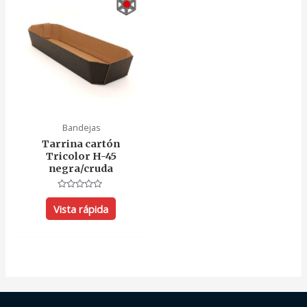
Bandejas
Tarrina cartón
Tricolor H-45
negra/cruda
Valorado
con
Vista rápida
0
de
5