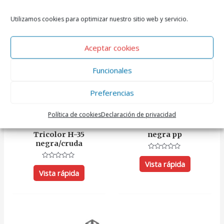
Utilizamos cookies para optimizar nuestro sitio web y servicio.
Aceptar cookies
Funcionales
Preferencias
Bandejas
Bandejas de plástico
Política de cookies
Declaración de privacidad
Tarrina cartón
Cesta Tricolor
Tricolor H-35
negra pp
negra/cruda
Valorado
con
Vista rápida
Valorado
0
con
Vista rápida
de
0
5
de
5