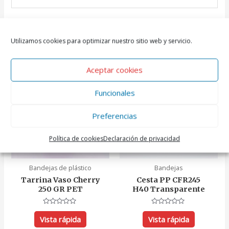
Utilizamos cookies para optimizar nuestro sitio web y servicio.
Productos relacionados
Aceptar cookies
Funcionales
Preferencias
Política de cookies
Declaración de privacidad
Bandejas de plástico
Bandejas
Tarrina Vaso Cherry
Cesta PP CFR245
250 GR PET
H40 Transparente
Valorado
Valorado
con
con
Vista rápida
Vista rápida
0
0
de
de