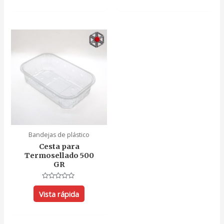
5
5
Bandejas de plástico
Cesta para
Termosellado 500
GR
Valorado
con
Vista rápida
0
de
5