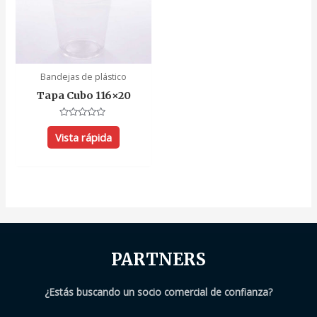
Bandejas de plástico
Tapa Cubo 116×20
Valorado
con
Vista rápida
0
de
5
PARTNERS
¿Estás buscando un socio comercial de confianza?