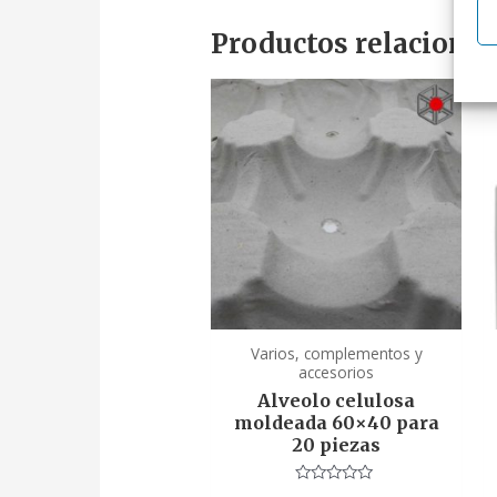
Productos relaciona
Varios, complementos y
accesorios
Alveolo celulosa
moldeada 60×40 para
20 piezas
Valorado