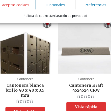
Aceptar cookies
Funcionales
Preferencias
dos
Política de cookies
Declaración de privacidad
Cantonera
Cantonera
Cantonera blanca
Cantonera Kraft
brillo 40 x 40 x 3.5
45x45x4 CRW
mm
Valorado
con
Vista rápida
Valorado
0
con
de