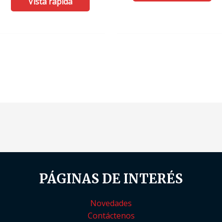
Vista rápida
0
5
de
5
PÁGINAS DE INTERÉS
Novedades
Contáctenos