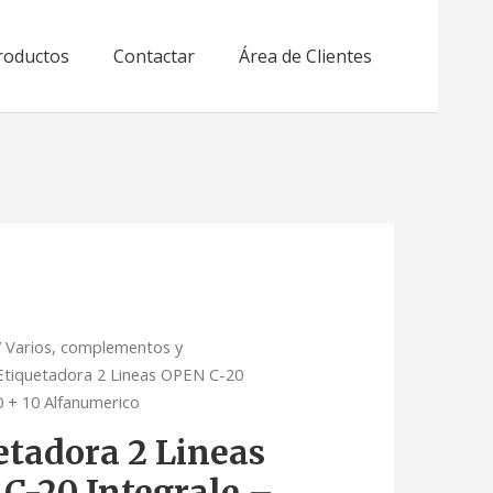
roductos
Contactar
Área de Clientes
/
Varios, complementos y
Etiquetadora 2 Lineas OPEN C-20
0 + 10 Alfanumerico
etadora 2 Lineas
C-20 Integrale –