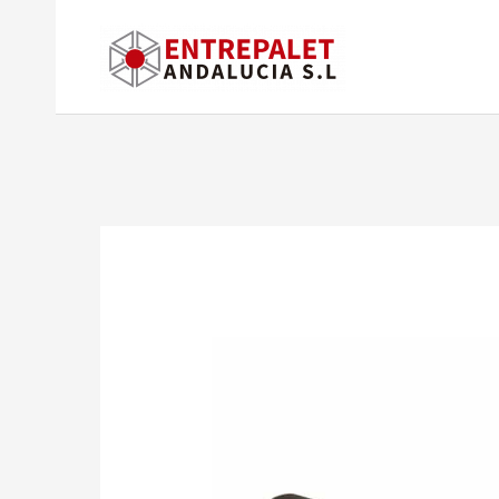
Ir
al
contenido