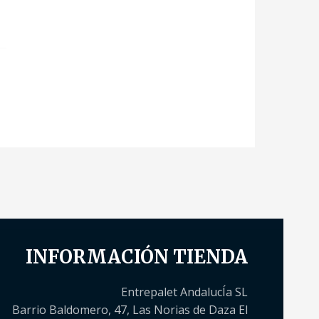
INFORMACIÓN TIENDA
Entrepalet AndalucÍa SL
Barrio Baldomero, 47, Las Norias de Daza El