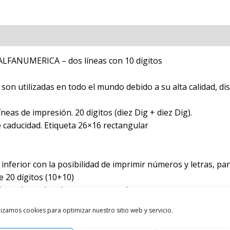
ALFANUMERICA – dos líneas con 10 dígitos
on utilizadas en todo el mundo debido a su alta calidad, d
eas de impresión. 20 dígitos (diez Dig + diez Dig).
e caducidad. Etiqueta 26×16 rectangular
 inferior con la posibilidad de imprimir números y letras, pa
e 20 dígitos (10+10)
ora el uso de etiquetas rectangulares.
des es que están fabricadas en policarbonato ofreciendo así
lizamos cookies para optimizar nuestro sitio web y servicio.