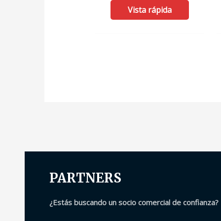
con
Vista rápida
0
de
5
PARTNERS
¿Estás buscando un socio comercial de confianza?