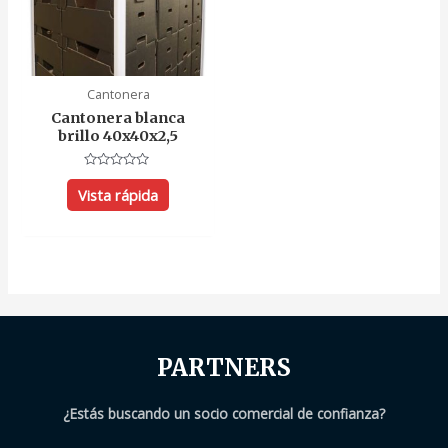
Cantonera
Cantonera blanca
brillo 40x40x2,5
Valorado
con
Vista rápida
0
de
5
PARTNERS
¿Estás buscando un socio comercial de confianza?