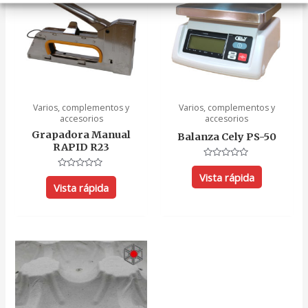
Varios, complementos y
Varios, complementos y
accesorios
accesorios
Grapadora Manual
Balanza Cely PS-50
RAPID R23
Valorado
con
Vista rápida
Valorado
0
con
Vista rápida
de
0
5
de
5