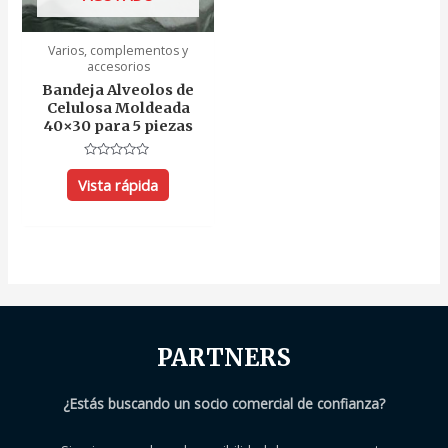
Varios, complementos y
accesorios
Bandeja Alveolos de
Celulosa Moldeada
40×30 para 5 piezas
Valorado
con
Vista rápida
0
de
5
PARTNERS
¿Estás buscando un socio comercial de confianza?