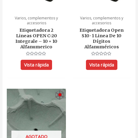
Varios, complementos y
Varios, complementos y
accesorios
accesorios
Etiquetadora 2
Etiquetadora Open
Lineas OPEN C-20
S10 · 1 Linea De 10
Integrale – 10 + 10
Dígitos
Alfanumerico
Alfanuméricos
Valorado
Valorado
con
con
Vista rápida
Vista rápida
0
0
de
de
5
5
AGOTADO