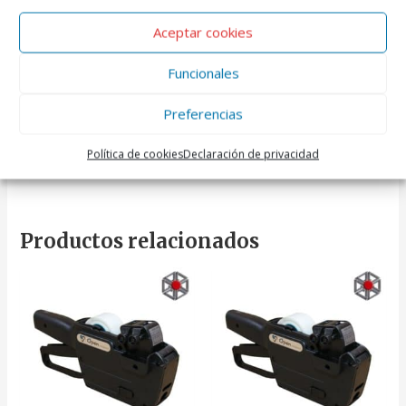
amortiguando los golpes que puedan generarse en el
Aceptar cookies
transporte.
Funcionales
Es un envase de sujeción y protección para el transporte a
su sitio de destino. Diseñados para ofrecer amortiguación y
Preferencias
protección máxima para el producto. El alveolo impide el
roce y resalta el atrayente de manzanas, melocotones,
Política de cookies
Declaración de privacidad
nectarinas, ciruelas, tomates, etcétera.
Productos relacionados