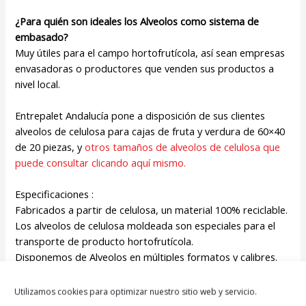
¿Para quién son ideales los Alveolos como sistema de
embasado?
Muy útiles para el campo hortofrutícola, así sean empresas
envasadoras o productores que venden sus productos a
nivel local.
Entrepalet Andalucía pone a disposición de sus clientes
alveolos de celulosa para cajas de fruta y verdura de 60×40
de 20 piezas, y
otros tamaños de alveolos de celulosa que
puede consultar
clicando
aquí mismo.
Especificaciones :
Fabricados a partir de celulosa, un material 100% reciclable.
Los alveolos de celulosa moldeada son especiales para el
transporte de producto hortofrutícola.
Disponemos de Alveolos en múltiples formatos y calibres.
En un producto cien % ecológico y biodegradable con bajos
costos.
Utilizamos cookies para optimizar nuestro sitio web y servicio.
Correcto para la protección de frutas y hortalizas