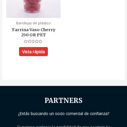
Bandejas de plástico
Tarrina Vaso Cherry
250 GR PET
Valorado
con
Vista rápida
0
de
5
PARTNERS
¿Estás buscando un socio comercial de confianza?
Si quieres explorar la posibilidad de que seamos tu