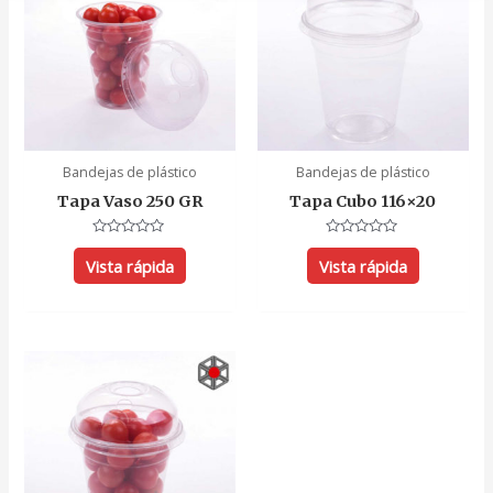
Bandejas de plástico
Bandejas de plástico
Tapa Vaso 250 GR
Tapa Cubo 116×20
Valorado
Valorado
con
con
Vista rápida
Vista rápida
0
0
de
de
5
5